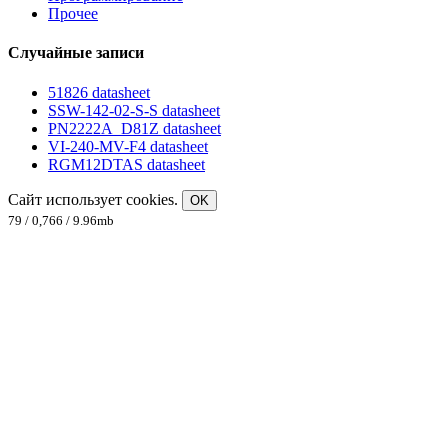
Прочее
Случайные записи
51826 datasheet
SSW-142-02-S-S datasheet
PN2222A_D81Z datasheet
VI-240-MV-F4 datasheet
RGM12DTAS datasheet
Сайт использует cookies.
OK
79 / 0,766 / 9.96mb