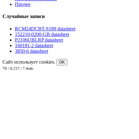
Прочее
Случайные записи
RCM24DCBT-S189 datasheet
152210-0200-GB datasheet
P2106UBLRP datasheet
160181-2 datasheet
3850-6 datasheet
Сайт использует cookies.
OK
79 / 0,157 / 7.4mb