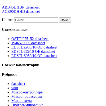
ABB45DHBN datasheet
ACB90DHHD datasheet
Найти:
Свежие записи
OSTTJ075152 datasheet
1946570000 datasheet
EDSTLZ955/10-OE datasheet
EDSTL955/10-OE datasheet
EDSTLZ950/10-OE datasheet
Свежие комментарии
Рубрики
datasheet
wiki
Микроконтроллеры
Микропроцессоры
Микросхема
Программирование