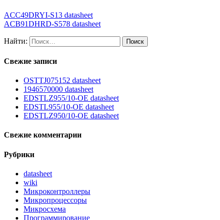
ACC49DRYI-S13 datasheet
ACB91DHRD-S578 datasheet
Найти:
Свежие записи
OSTTJ075152 datasheet
1946570000 datasheet
EDSTLZ955/10-OE datasheet
EDSTL955/10-OE datasheet
EDSTLZ950/10-OE datasheet
Свежие комментарии
Рубрики
datasheet
wiki
Микроконтроллеры
Микропроцессоры
Микросхема
Программирование