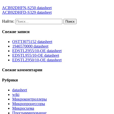
ACB92DHFN-S250 datasheet
ACB92DHFD-S329 datasheet
Найти:
Свежие записи
OSTTJ075152 datasheet
1946570000 datasheet
EDSTLZ955/10-OE datasheet
EDSTL955/10-OE datasheet
EDSTLZ950/10-OE datasheet
Свежие комментарии
Рубрики
datasheet
wiki
Микроконтроллеры
Микропроцессоры
Микросхема
Программирование