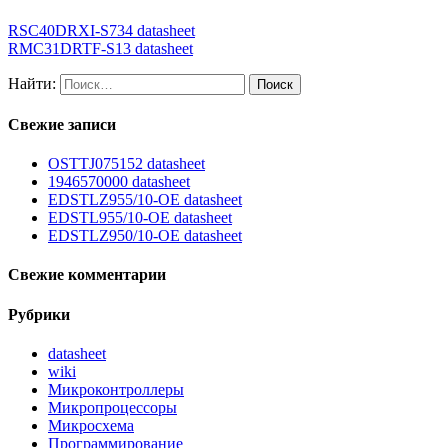
RSC40DRXI-S734 datasheet
RMC31DRTF-S13 datasheet
Найти:
Свежие записи
OSTTJ075152 datasheet
1946570000 datasheet
EDSTLZ955/10-OE datasheet
EDSTL955/10-OE datasheet
EDSTLZ950/10-OE datasheet
Свежие комментарии
Рубрики
datasheet
wiki
Микроконтроллеры
Микропроцессоры
Микросхема
Программирование