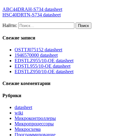
ABC44DRAH-S734 datasheet
HSC40DRTN-S734 datasheet
Найти:
Свежие записи
OSTTJ075152 datasheet
1946570000 datasheet
EDSTLZ955/10-OE datasheet
EDSTL955/10-OE datasheet
EDSTLZ950/10-OE datasheet
Свежие комментарии
Рубрики
datasheet
wiki
Микроконтроллеры
Микропроцессоры
Микросхема
Программирование