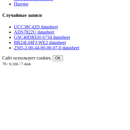
Прочее
Случайные записи
UCC38C42D datasheet
ADS7822U datasheet
GSC40DREH-S734 datasheet
BR24L04FJ-WE2 datasheet
2505-2-00-44-00-00-07-0 datasheet
Сайт использует cookies.
OK
79 / 0,166 / 7.4mb