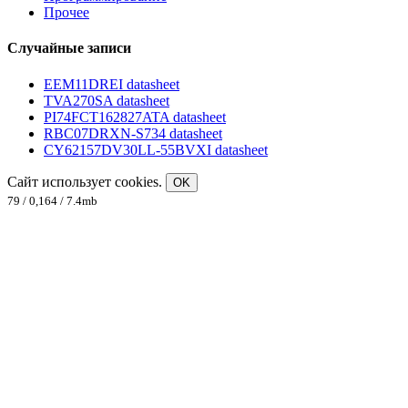
Прочее
Случайные записи
EEM11DREI datasheet
TVA270SA datasheet
PI74FCT162827ATA datasheet
RBC07DRXN-S734 datasheet
CY62157DV30LL-55BVXI datasheet
Сайт использует cookies.
OK
79 / 0,164 / 7.4mb