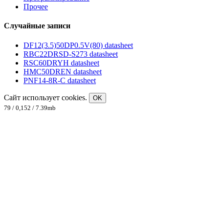
Прочее
Случайные записи
DF12(3.5)50DP0.5V(80) datasheet
RBC22DRSD-S273 datasheet
RSC60DRYH datasheet
HMC50DREN datasheet
PNF14-8R-C datasheet
Сайт использует cookies.
OK
79 / 0,152 / 7.39mb