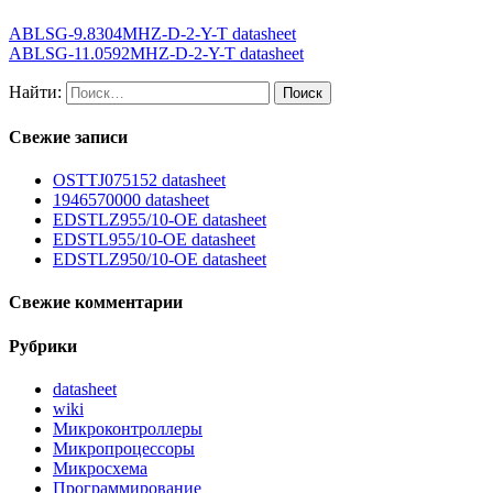
ABLSG-9.8304MHZ-D-2-Y-T datasheet
ABLSG-11.0592MHZ-D-2-Y-T datasheet
Найти:
Свежие записи
OSTTJ075152 datasheet
1946570000 datasheet
EDSTLZ955/10-OE datasheet
EDSTL955/10-OE datasheet
EDSTLZ950/10-OE datasheet
Свежие комментарии
Рубрики
datasheet
wiki
Микроконтроллеры
Микропроцессоры
Микросхема
Программирование