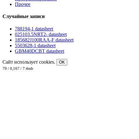
Прочее
Случайные записи
788194-1 datasheet
025103.5NRT2- datasheet
185682J100RAA-F datasheet
5503628-1 datasheet
GBM40DCBT datasheet
Сайт использует cookies.
OK
79 / 0,167 / 7.4mb