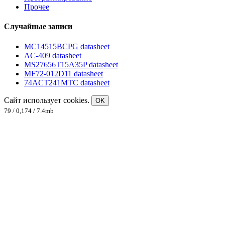
Прочее
Случайные записи
MC14515BCPG datasheet
AC-409 datasheet
MS27656T15A35P datasheet
MF72-012D11 datasheet
74ACT241MTC datasheet
Сайт использует cookies.
OK
79 / 0,174 / 7.4mb