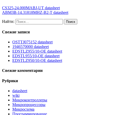
CS325-24.000MABJ-UT datasheet
ABM3B-14.31818MHZ-B2-T datasheet
Найти:
Свежие записи
OSTTJ075152 datasheet
1946570000 datasheet
EDSTLZ955/10-OE datasheet
EDSTL955/10-OE datasheet
EDSTLZ950/10-OE datasheet
Свежие комментарии
Рубрики
datasheet
wiki
Микроконтроллеры
Микропроцессоры
Микросхема
Программирование