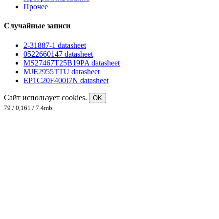
Прочее
Случайные записи
2-31887-1 datasheet
0522660147 datasheet
MS27467T25B19PA datasheet
MJE2955TTU datasheet
EP1C20F400I7N datasheet
Сайт использует cookies.
OK
79 / 0,161 / 7.4mb