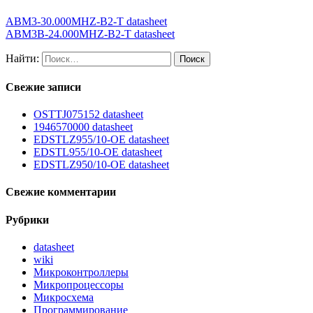
ABM3-30.000MHZ-B2-T datasheet
ABM3B-24.000MHZ-B2-T datasheet
Найти:
Свежие записи
OSTTJ075152 datasheet
1946570000 datasheet
EDSTLZ955/10-OE datasheet
EDSTL955/10-OE datasheet
EDSTLZ950/10-OE datasheet
Свежие комментарии
Рубрики
datasheet
wiki
Микроконтроллеры
Микропроцессоры
Микросхема
Программирование