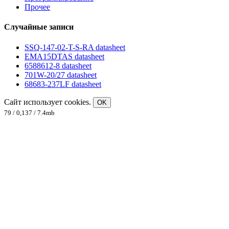
Прочее
Случайные записи
SSQ-147-02-T-S-RA datasheet
EMA15DTAS datasheet
6588612-8 datasheet
701W-20/27 datasheet
68683-237LF datasheet
Сайт использует cookies.
OK
79 / 0,137 / 7.4mb