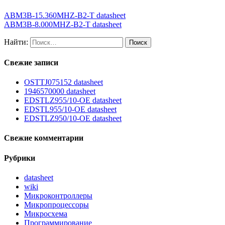
ABM3B-15.360MHZ-B2-T datasheet
ABM3B-8.000MHZ-B2-T datasheet
Найти:
Свежие записи
OSTTJ075152 datasheet
1946570000 datasheet
EDSTLZ955/10-OE datasheet
EDSTL955/10-OE datasheet
EDSTLZ950/10-OE datasheet
Свежие комментарии
Рубрики
datasheet
wiki
Микроконтроллеры
Микропроцессоры
Микросхема
Программирование