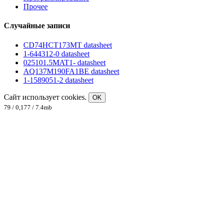
Прочее
Случайные записи
CD74HCT173MT datasheet
1-644312-0 datasheet
025101.5MAT1- datasheet
AQ137M190FA1BE datasheet
1-1589051-2 datasheet
Сайт использует cookies.
OK
79 / 0,177 / 7.4mb