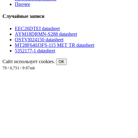
Прочее
Случайные записи
EEC26DTEI datasheet
AYM18DRMN-S288 datasheet
OSTVI024150 datasheet
MT28F640J3FS-115 MET TR datasheet
5352177-1 datasheet
Сайт использует cookies.
OK
79 / 0,751 / 9.97mb