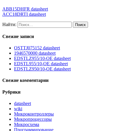
ABB15DHFR datasheet
ACC18DRTI datasheet
Найти:
Свежие записи
OSTTJ075152 datasheet
1946570000 datasheet
EDSTLZ955/10-OE datasheet
EDSTL955/10-OE datasheet
EDSTLZ950/10-OE datasheet
Свежие комментарии
Рубрики
datasheet
wiki
Микроконтроллеры
Микропроцессоры
Микросхема
Программирование