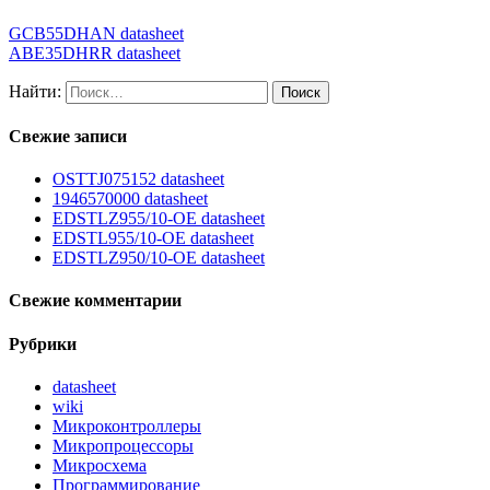
GCB55DHAN datasheet
ABE35DHRR datasheet
Найти:
Свежие записи
OSTTJ075152 datasheet
1946570000 datasheet
EDSTLZ955/10-OE datasheet
EDSTL955/10-OE datasheet
EDSTLZ950/10-OE datasheet
Свежие комментарии
Рубрики
datasheet
wiki
Микроконтроллеры
Микропроцессоры
Микросхема
Программирование