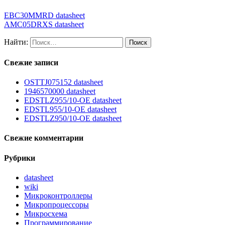
EBC30MMRD datasheet
AMC05DRXS datasheet
Найти:
Свежие записи
OSTTJ075152 datasheet
1946570000 datasheet
EDSTLZ955/10-OE datasheet
EDSTL955/10-OE datasheet
EDSTLZ950/10-OE datasheet
Свежие комментарии
Рубрики
datasheet
wiki
Микроконтроллеры
Микропроцессоры
Микросхема
Программирование