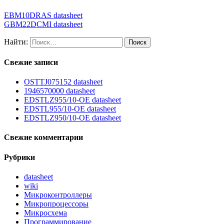
EBM10DRAS datasheet
GBM22DCMI datasheet
Найти:
Свежие записи
OSTTJ075152 datasheet
1946570000 datasheet
EDSTLZ955/10-OE datasheet
EDSTL955/10-OE datasheet
EDSTLZ950/10-OE datasheet
Свежие комментарии
Рубрики
datasheet
wiki
Микроконтроллеры
Микропроцессоры
Микросхема
Программирование