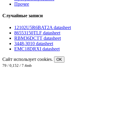
Прочее
Случайные записи
12102U5R6BAT2A datasheet
86553150TLF datasheet
RBM36DCTT datasheet
3448-3010 datasheet
EMC18DRXI datasheet
Сайт использует cookies.
OK
79 / 0,152 / 7.4mb