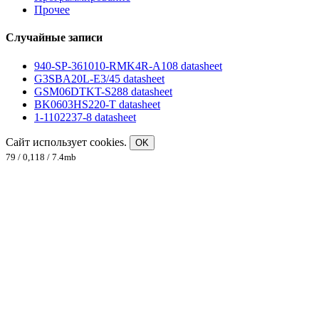
Прочее
Случайные записи
940-SP-361010-RMK4R-A108 datasheet
G3SBA20L-E3/45 datasheet
GSM06DTKT-S288 datasheet
BK0603HS220-T datasheet
1-1102237-8 datasheet
Сайт использует cookies.
OK
79 / 0,118 / 7.4mb