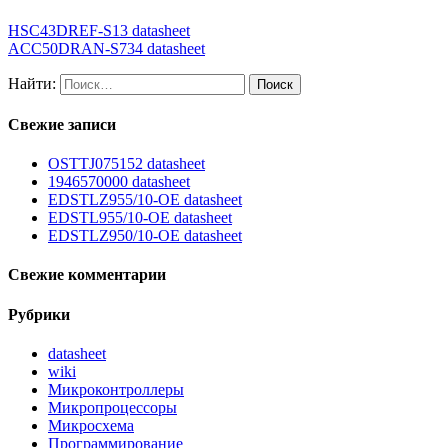
HSC43DREF-S13 datasheet
ACC50DRAN-S734 datasheet
Найти:
Свежие записи
OSTTJ075152 datasheet
1946570000 datasheet
EDSTLZ955/10-OE datasheet
EDSTL955/10-OE datasheet
EDSTLZ950/10-OE datasheet
Свежие комментарии
Рубрики
datasheet
wiki
Микроконтроллеры
Микропроцессоры
Микросхема
Программирование