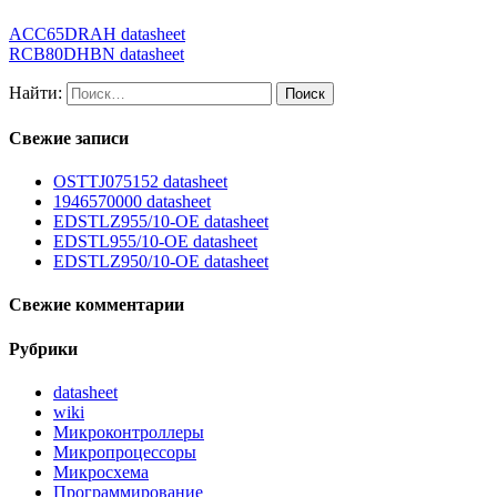
ACC65DRAH datasheet
RCB80DHBN datasheet
Найти:
Свежие записи
OSTTJ075152 datasheet
1946570000 datasheet
EDSTLZ955/10-OE datasheet
EDSTL955/10-OE datasheet
EDSTLZ950/10-OE datasheet
Свежие комментарии
Рубрики
datasheet
wiki
Микроконтроллеры
Микропроцессоры
Микросхема
Программирование