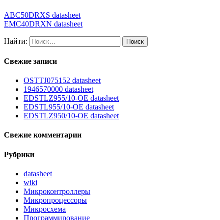
ABC50DRXS datasheet
EMC40DRXN datasheet
Найти:
Свежие записи
OSTTJ075152 datasheet
1946570000 datasheet
EDSTLZ955/10-OE datasheet
EDSTL955/10-OE datasheet
EDSTLZ950/10-OE datasheet
Свежие комментарии
Рубрики
datasheet
wiki
Микроконтроллеры
Микропроцессоры
Микросхема
Программирование