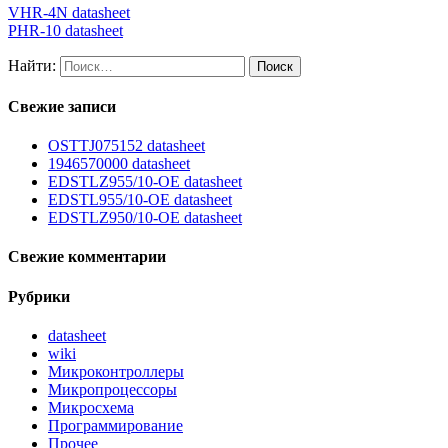
VHR-4N datasheet
PHR-10 datasheet
Найти:
Свежие записи
OSTTJ075152 datasheet
1946570000 datasheet
EDSTLZ955/10-OE datasheet
EDSTL955/10-OE datasheet
EDSTLZ950/10-OE datasheet
Свежие комментарии
Рубрики
datasheet
wiki
Микроконтроллеры
Микропроцессоры
Микросхема
Программирование
Прочее