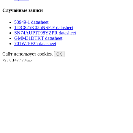
Случайные записи
53949-1 datasheet
TDC825K025NSF-F datasheet
SN74AUP1T98YZPR datasheet
GMM31DTKT datasheet
701W-10/25 datasheet
Сайт использует cookies.
OK
79 / 0,147 / 7.4mb