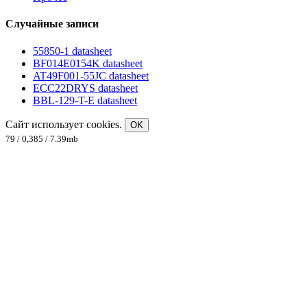
Случайные записи
55850-1 datasheet
BF014E0154K datasheet
AT49F001-55JC datasheet
ECC22DRYS datasheet
BBL-129-T-E datasheet
Сайт использует cookies.
OK
79 / 0,385 / 7.39mb