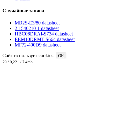
Случайные записи
MB2S-E3/80 datasheet
2-1546210-1 datasheet
HBC06DRAI-S734 datasheet
EEM10DRMT-S664 datasheet
MF72-400D9 datasheet
Сайт использует cookies.
OK
79 / 0,221 / 7.4mb