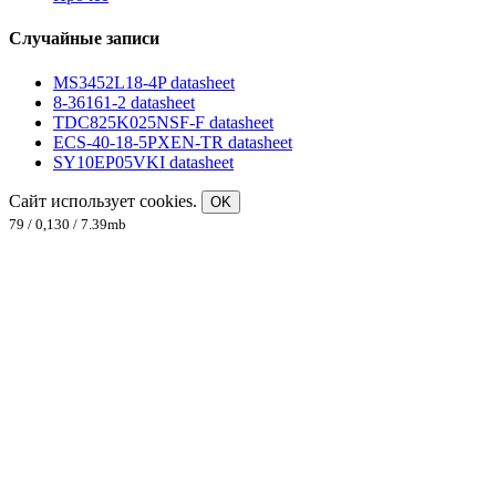
Случайные записи
MS3452L18-4P datasheet
8-36161-2 datasheet
TDC825K025NSF-F datasheet
ECS-40-18-5PXEN-TR datasheet
SY10EP05VKI datasheet
Сайт использует cookies.
OK
79 / 0,130 / 7.39mb