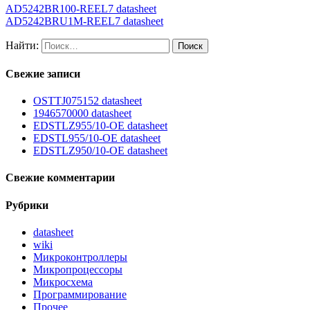
AD5242BR100-REEL7 datasheet
AD5242BRU1M-REEL7 datasheet
Найти:
Свежие записи
OSTTJ075152 datasheet
1946570000 datasheet
EDSTLZ955/10-OE datasheet
EDSTL955/10-OE datasheet
EDSTLZ950/10-OE datasheet
Свежие комментарии
Рубрики
datasheet
wiki
Микроконтроллеры
Микропроцессоры
Микросхема
Программирование
Прочее