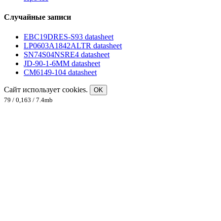
Случайные записи
EBC19DRES-S93 datasheet
LP0603A1842ALTR datasheet
SN74S04NSRE4 datasheet
JD-90-1-6MM datasheet
CM6149-104 datasheet
Сайт использует cookies.
OK
79 / 0,163 / 7.4mb