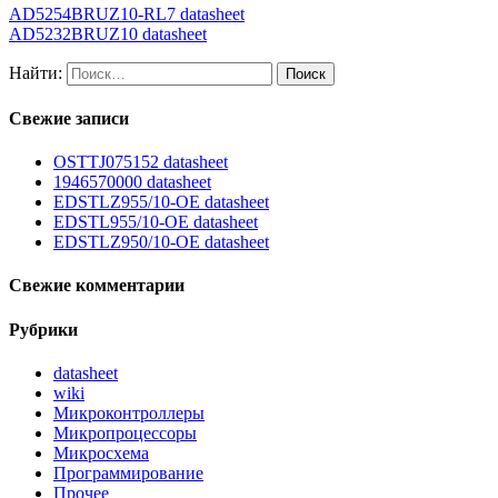
AD5254BRUZ10-RL7 datasheet
AD5232BRUZ10 datasheet
Найти:
Свежие записи
OSTTJ075152 datasheet
1946570000 datasheet
EDSTLZ955/10-OE datasheet
EDSTL955/10-OE datasheet
EDSTLZ950/10-OE datasheet
Свежие комментарии
Рубрики
datasheet
wiki
Микроконтроллеры
Микропроцессоры
Микросхема
Программирование
Прочее