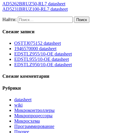
AD5262BRUZ50-RL7 datasheet
AD5231BRUZ100-RL7 datasheet
Найти:
Свежие записи
OSTTJ075152 datasheet
1946570000 datasheet
EDSTLZ955/10-OE datasheet
EDSTL955/10-OE datasheet
EDSTLZ950/10-OE datasheet
Свежие комментарии
Рубрики
datasheet
wiki
Микроконтроллеры
Микропроцессоры
Микросхема
Программирование
Прочее