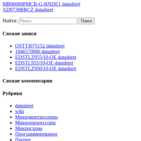
MB86060PMCR-G-BNDE1 datasheet
AD9739BBCZ datasheet
Найти:
Свежие записи
OSTTJ075152 datasheet
1946570000 datasheet
EDSTLZ955/10-OE datasheet
EDSTL955/10-OE datasheet
EDSTLZ950/10-OE datasheet
Свежие комментарии
Рубрики
datasheet
wiki
Микроконтроллеры
Микропроцессоры
Микросхема
Программирование
Прочее