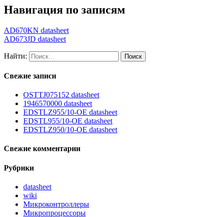
Навигация по записям
AD670KN datasheet
AD673JD datasheet
Найти:
Свежие записи
OSTTJ075152 datasheet
1946570000 datasheet
EDSTLZ955/10-OE datasheet
EDSTL955/10-OE datasheet
EDSTLZ950/10-OE datasheet
Свежие комментарии
Рубрики
datasheet
wiki
Микроконтроллеры
Микропроцессоры