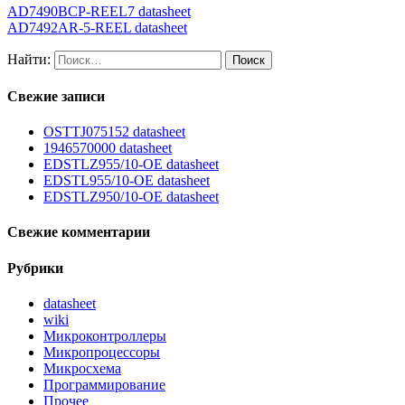
AD7490BCP-REEL7 datasheet
AD7492AR-5-REEL datasheet
Найти:
Свежие записи
OSTTJ075152 datasheet
1946570000 datasheet
EDSTLZ955/10-OE datasheet
EDSTL955/10-OE datasheet
EDSTLZ950/10-OE datasheet
Свежие комментарии
Рубрики
datasheet
wiki
Микроконтроллеры
Микропроцессоры
Микросхема
Программирование
Прочее