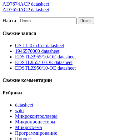
AD7674ACP datasheet
AD7650ACP datasheet
Найти:
Свежие записи
OSTTJ075152 datasheet
1946570000 datasheet
EDSTLZ955/10-OE datasheet
EDSTL955/10-OE datasheet
EDSTLZ950/10-OE datasheet
Свежие комментарии
Рубрики
datasheet
wiki
Микроконтроллеры
Микропроцессоры
Микросхема
Программирование
Прочее