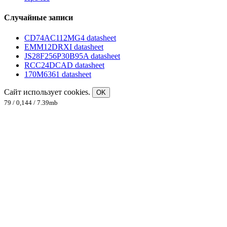
Случайные записи
CD74AC112MG4 datasheet
EMM12DRXI datasheet
JS28F256P30B95A datasheet
RCC24DCAD datasheet
170M6361 datasheet
Сайт использует cookies.
OK
79 / 0,144 / 7.39mb