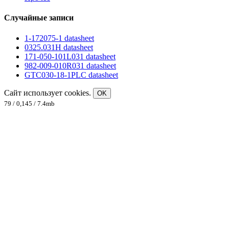
Случайные записи
1-172075-1 datasheet
0325.031H datasheet
171-050-101L031 datasheet
982-009-010R031 datasheet
GTC030-18-1PLC datasheet
Сайт использует cookies.
OK
79 / 0,145 / 7.4mb