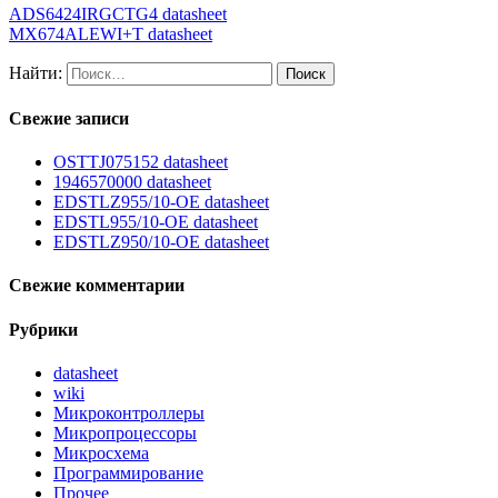
ADS6424IRGCTG4 datasheet
MX674ALEWI+T datasheet
Найти:
Свежие записи
OSTTJ075152 datasheet
1946570000 datasheet
EDSTLZ955/10-OE datasheet
EDSTL955/10-OE datasheet
EDSTLZ950/10-OE datasheet
Свежие комментарии
Рубрики
datasheet
wiki
Микроконтроллеры
Микропроцессоры
Микросхема
Программирование
Прочее