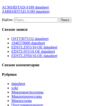
ACM18DTAD-S189 datasheet
AMM10DTAD-S189 datasheet
Найти:
Свежие записи
OSTTJ075152 datasheet
1946570000 datasheet
EDSTLZ955/10-OE datasheet
EDSTL955/10-OE datasheet
EDSTLZ950/10-OE datasheet
Свежие комментарии
Рубрики
datasheet
wiki
Микроконтроллеры
Микропроцессоры
Микросхема
Программирование