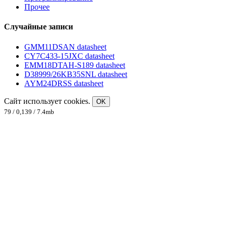
Прочее
Случайные записи
GMM11DSAN datasheet
CY7C433-15JXC datasheet
EMM18DTAH-S189 datasheet
D38999/26KB35SNL datasheet
AYM24DRSS datasheet
Сайт использует cookies.
OK
79 / 0,139 / 7.4mb