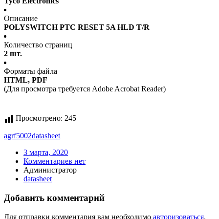
Tyco Electronics
Описание
POLYSWITCH PTC RESET 5A HLD T/R
Количество страниц
2 шт.
Форматы файла
HTML, PDF
(Для просмотра требуется Adobe Acrobat Reader)
Просмотрено:
245
agrf5002
datasheet
3 марта, 2020
Комментариев нет
Администратор
datasheet
Добавить комментарий
Для отправки комментария вам необходимо
авторизоваться
.