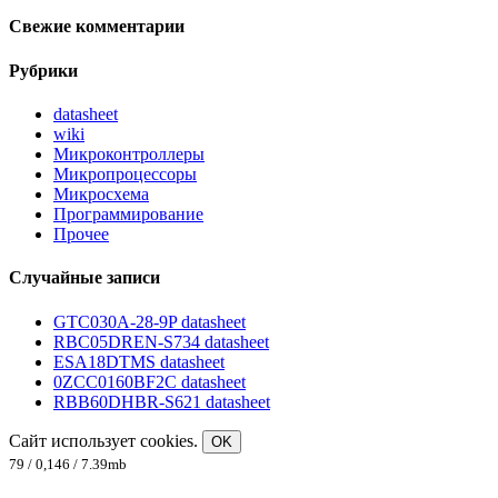
Свежие комментарии
Рубрики
datasheet
wiki
Микроконтроллеры
Микропроцессоры
Микросхема
Программирование
Прочее
Случайные записи
GTC030A-28-9P datasheet
RBC05DREN-S734 datasheet
ESA18DTMS datasheet
0ZCC0160BF2C datasheet
RBB60DHBR-S621 datasheet
Сайт использует cookies.
OK
79 / 0,146 / 7.39mb