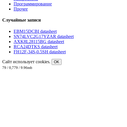
Программирование
Прочее
Случайные записи
EBM15DCBI datasheet
SN74LVC2G17YZAR datasheet
AXK8L28115BG datasheet
RCA24DTKS datasheet
FH12F-34S-0.5SH datasheet
Сайт использует cookies.
OK
79 / 0,779 / 9.96mb