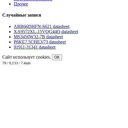
Прочее
Случайные записи
ABB66DHFN-S621 datasheet
XA9572XL-15VQG44Q datasheet
MS3450W32-7B datasheet
P6KE7.5CHE3/73 datasheet
91911-31341 datasheet
Сайт использует cookies.
OK
79 / 0,133 / 7.4mb